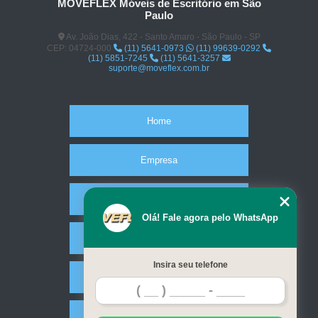
MOVEFLEX Móveis de Escritório em São
Paulo
Av. João Dias, 422 - Santo Amaro - São Paulo - SP
CEP: 04724-000
(11) 5641-0973
(11) 99639-0292
(11) 5851-7245
(11) 5641-3257
suporte@moveflex.com.br
Home
Empresa
Missão
Olá! Fale agora pelo WhatsApp
Serviços
Insira seu telefone
Contato
Mapa do site