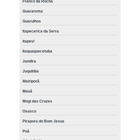
Franco da Rocha
Guararema
Guarulhos
Itapecerica da Serra
Itapevi
Itaquaquecetuba
Jandira
Juquitiba
Mairiporã
Mauá
Mogi das Cruzes
Osasco
Pirapora do Bom Jesus
Poá