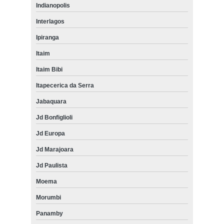
Indianopolis
Interlagos
Ipiranga
Itaim
Itaim Bibi
Itapecerica da Serra
Jabaquara
Jd Bonfiglioli
Jd Europa
Jd Marajoara
Jd Paulista
Moema
Morumbi
Panamby