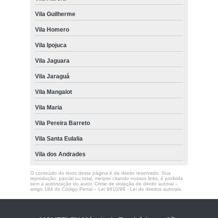
Vila Guilherme
Vila Homero
Vila Ipojuca
Vila Jaguara
Vila Jaraguá
Vila Mangalot
Vila Maria
Vila Pereira Barreto
Vila Santa Eulalia
Vila dos Andrades
O conteúdo do texto desta página é de direito reservado. Sua
reprodução, parcial ou total, mesmo citando nossos links, é proibida
sem a autorização do autor. Crime de violação de direito autoral –
artigo 184 do Código Penal –
Lei 9610/98 - Lei de direitos autorais
.