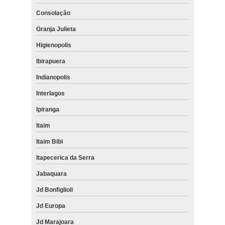
Consolação
Granja Julieta
Higienopolis
Ibirapuera
Indianopolis
Interlagos
Ipiranga
Itaim
Itaim Bibi
Itapecerica da Serra
Jabaquara
Jd Bonfiglioli
Jd Europa
Jd Marajoara