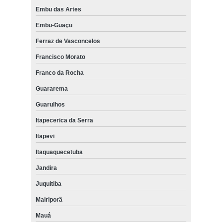
Embu das Artes
Embu-Guaçu
Ferraz de Vasconcelos
Francisco Morato
Franco da Rocha
Guararema
Guarulhos
Itapecerica da Serra
Itapevi
Itaquaquecetuba
Jandira
Juquitiba
Mairiporã
Mauá