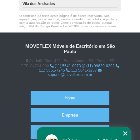
Vila dos Andrades
O conteúdo do texto desta página é de direito reservado. Sua
reprodução, parcial ou total, mesmo citando nossos links, é proibida
sem a autorização do autor. Crime de violação de direito autoral –
artigo 184 do Código Penal –
Lei 9610/98 - Lei de direitos autorais
.
MOVEFLEX Móveis de Escritório em São
Paulo
Av. João Dias, 422 - Santo Amaro - São Paulo - SP
CEP: 04724-000
(11) 5641-0973
(11) 99639-0292
(11) 5851-7245
(11) 5641-3257
suporte@moveflex.com.br
Home
Empresa
Missão