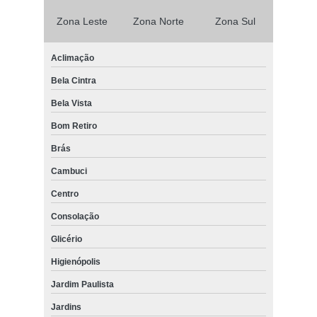
Zona Leste
Zona Norte
Zona Sul
Aclimação
Bela Cintra
Bela Vista
Bom Retiro
Brás
Cambuci
Centro
Consolação
Glicério
Higienópolis
Jardim Paulista
Jardins