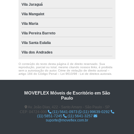
Vila Jaraguá
Vila Mangalot
Vila Maria
Vila Pereira Barreto
Vila Santa Eulalia
Vila dos Andrades
O conteúdo do texto desta página é de direito reservado. Sua
reprodução, parcial ou total, mesmo citando nossos links, é proibida
sem a autorização do autor. Crime de violação de direito autoral –
artigo 184 do Código Penal –
Lei 9610/98 - Lei de direitos autorais
.
MOVEFLEX Móveis de Escritório em São
Paulo
Av. João Dias, 422 - Santo Amaro - São Paulo - SP
CEP: 04724-000
(11) 5641-0973
(11) 99639-0292
(11) 5851-7245
(11) 5641-3257
suporte@moveflex.com.br