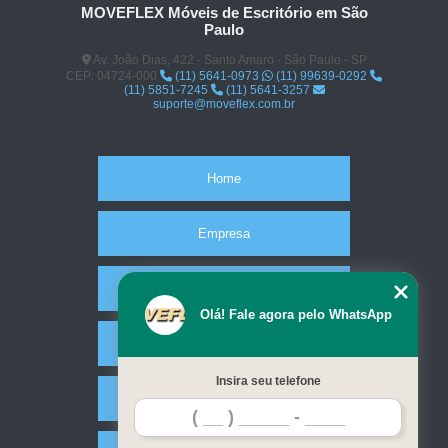
MOVEFLEX Móveis de Escritório em São
Paulo
Av. João Dias, 422 - Santo Amaro - São Paulo - SP
CEP: 04724-000
(11) 5641-0973
(11) 99639-0292
(11) 5851-7245
(11) 5641-3257
suporte@moveflex.com.br
Home
Empresa
Missão
Olá! Fale agora pelo WhatsApp
Serviços
Insira seu telefone
Contato