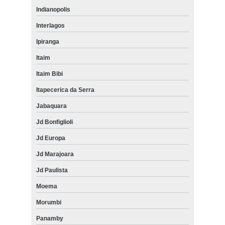
Indianopolis
Interlagos
Ipiranga
Itaim
Itaim Bibi
Itapecerica da Serra
Jabaquara
Jd Bonfiglioli
Jd Europa
Jd Marajoara
Jd Paulista
Moema
Morumbi
Panamby