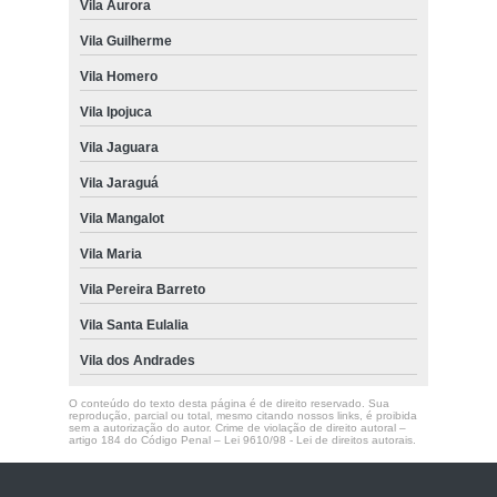
Vila Aurora
Vila Guilherme
Vila Homero
Vila Ipojuca
Vila Jaguara
Vila Jaraguá
Vila Mangalot
Vila Maria
Vila Pereira Barreto
Vila Santa Eulalia
Vila dos Andrades
O conteúdo do texto desta página é de direito reservado. Sua
reprodução, parcial ou total, mesmo citando nossos links, é proibida
sem a autorização do autor. Crime de violação de direito autoral –
artigo 184 do Código Penal –
Lei 9610/98 - Lei de direitos autorais
.