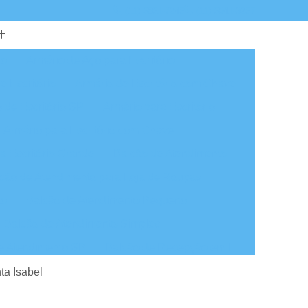
(11) 5851-7245
(11) 5641-3257
io
Armário de Aço para Escritório
e Escritório
Armário de Escritório com Chave
 de Escritório SP
Armário para Escritório
Armário para Escritório com Chave
a Escritório Grande
Balcão de Atendimento
cão de Atendimento para Loja de Roupas
ão
Balcão de Atendimento Pequeno
Balcão de Atendimento Simples
e Atendimento SP
Balcão de Recepção em L
tendimento de Loja
Cadeira de Escritório
ta Isabel
 em São Paulo
Cadeira Escritório em SP