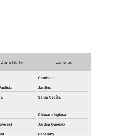
Zona Norte
Zona Sul
Cambuci
aulista
Jardins
ca
Santa Cecília
Chácara Inglesa
Everest
Jardim Guedala
bu
Panamby