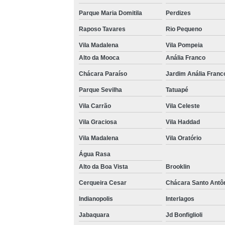
Parque Maria Domitila
Perdizes
Raposo Tavares
Rio Pequeno
Vila Madalena
Vila Pompeia
Alto da Mooca
Anália Franco
Chácara Paraíso
Jardim Anália Franc
Parque Sevilha
Tatuapé
Vila Carrão
Vila Celeste
Vila Graciosa
Vila Haddad
Vila Madalena
Vila Oratório
Água Rasa
Alto da Boa Vista
Brooklin
Cerqueira Cesar
Chácara Santo Antô
Indianopolis
Interlagos
Jabaquara
Jd Bonfiglioli