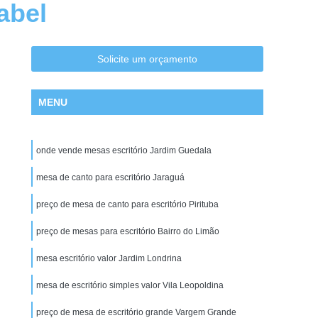
abel
Cadeira Escritório na Zona Leste
Cadeira Escritório na Zona Oeste
tório no Centro de SP
Cadeira para Escritório
Solicite um orçamento
tório em Promoção
Cadeiras de Escritórios
MENU
ritório
Comprar Cadeira de Escritório
 Giratoria
Conserto de Cadeira São Paulo
onde vende mesas escritório Jardim Guedala
nserto de Cadeiras de Escritório
e Estofados de Cadeiras
mesa de canto para escritório Jaraguá
Conserto de Poltrona
Manutenção de Cadeiras de Escritorio
preço de mesa de canto para escritório Pirituba
 Cadeira Giratoria
Estações para Escritórios
preço de mesas para escritório Bairro do Limão
o em São Paulo
Estação de Escritório em SP
mesa escritório valor Jardim Londrina
Estação de Escritório na Zona Norte
mesa de escritório simples valor Vila Leopoldina
Estação de Escritório na Zona Sul
preço de mesa de escritório grande Vargem Grande