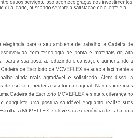
, entre outros serviços. Isso acontece graças aos investimentos
Estação de Escritório no Centro de Sp
Est
de qualidade, buscando sempre a satisfação do cliente e a
Estação de Trabalho Escritório
Estaçã
Estação Trabalho em L
Loja de Estação de
Gaveteiro
Gaveteiro Alto para Escritório
Ga
 elegância para o seu ambiente de trabalho, a Cadeira de
Gaveteiro de Escritório
Gaveteiro Escritór
esenvolvida com tecnologia de ponta e materiais de alta
Gaveteiro Industrial
Gaveteiro Móvel 
eal para a sua postura, reduzindo o cansaço e aumentando a
Gaveteiro São Paulo
Gaveteiro 
a Cadeira de Escritório da MOVEFLEX se adapta facilmente a
Mesa de Escritorio Diretor
Mesa Diretor
balho ainda mais agradável e sofisticado. Além disso, a
os de uso sem perder a sua forma original. Não espere mais
Mesa Diretor para Escritório
Mesa do Diret
em uma Cadeira de Escritório MOVEFLEX e sinta a diferença no
Mesa para Escritório Diretor
Mesas 
e conquiste uma postura saudável enquanto realiza suas
Mesas Diretoria SP
Comprar Mesa 
. Escolha a MOVEFLEX e eleve sua experiência de trabalho a
Mesa de Reunião
Mesa de Reunião 6 
Mesa de Reunião em SP
Mesa de Reuniã