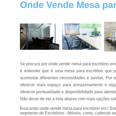
Onde Vende Mesa para
Mesas de
reuniões
Mesas para
escritórios
Móveis para
escritórios
Reformas
de móveis
de escritório
Se procura por onde vende mesa para escritório em 
é entender que é uma mesa para escritório que p
acomodar diferentes necessidades e tarefas. Por
oferecer mais espaço para armazenamento e orga
oferecer pontualidade e disponibilidade para atend
Não deixe de ver a lista abaixo com mais opções sobr
Buscando onde vende mesa para escritório em l Sa
segmento de Escritórios - Móveis, como, cadeiras escr