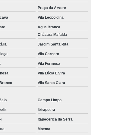
Praça da Arvore
açava
Vila Leopoldina
ste
Água Branca
Chácara Mafalda
tália
Jardim Santa Rita
tioga
Vila Carnero
a
Vila Formosa
anesa
Vila Lúcia Elvira
 Branco
Vila Santa Clara
Belo
Campo Limpo
olis
Ibirapuera
bi
Itapecerica da Serra
sta
Moema