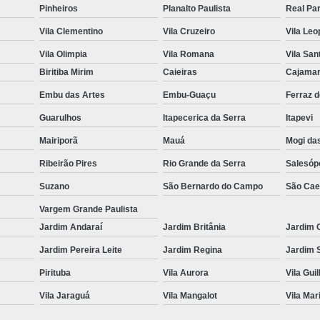
Pinheiros
Planalto Paulista
Real Pa
Vila Clementino
Vila Cruzeiro
Vila Leo
Vila Olimpia
Vila Romana
Vila San
Biritiba Mirim
Caieiras
Cajama
Embu das Artes
Embu-Guaçu
Ferraz 
Guarulhos
Itapecerica da Serra
Itapevi
Mairiporã
Mauá
Mogi da
Ribeirão Pires
Rio Grande da Serra
Salesóp
Suzano
São Bernardo do Campo
São Cae
Vargem Grande Paulista
Jardim Andaraí
Jardim Britânia
Jardim 
Jardim Pereira Leite
Jardim Regina
Jardim 
Pirituba
Vila Aurora
Vila Gui
Vila Jaraguá
Vila Mangalot
Vila Mar