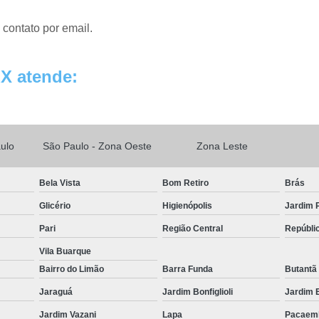
 contato por email.
X atende:
ulo
São Paulo - Zona Oeste
Zona Leste
Bela Vista
Bom Retiro
Brás
Glicério
Higienópolis
Jardim P
Pari
Região Central
Repúbli
Vila Buarque
Bairro do Limão
Barra Funda
Butantã
Jaraguá
Jardim Bonfiglioli
Jardim 
Jardim Vazani
Lapa
Pacaem