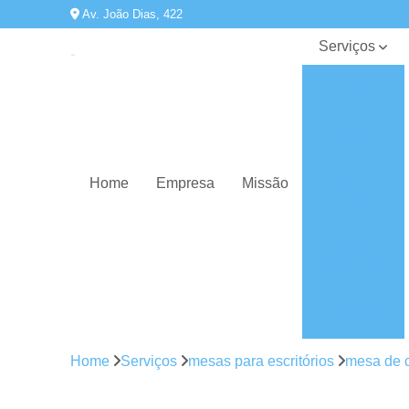
Av. João Dias, 422
Serviços
Armários de
escritório
Balcões de
atendimento
Cadeiras
Home
Empresa
Missão
para
escritórios
Conserto de
cadeiras e
poltronas
Estações de
escritórios
Gaveteiros
Home
Serviços
mesas para escritórios
mesa de c
Mesas de
diretoria