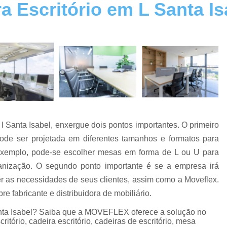
 Escritório em L Santa Is
Cadeira Escritório Giratória
Cadeira Escritório na Zona Norte
Cadeira Escritório na Zona Sul
Cadeira Escri
Cadeiras de Escritório
Cadeiras de Escri
Cadeiras Escritório
Cadeiras para Esc
Conserto de Cadeira
Conserto de Cadeira
Conserto de Cadeira SP
Co
l Santa Isabel, enxergue dois pontos importantes. O primeiro
Conserto de Cadeiras de Madeira
Conserto d
ode ser projetada em diferentes tamanhos e formatos para
Conserto de Poltrona Reclinável
 exemplo, pode-se escolher mesas em forma de L ou U para
Reforma de Cadeira de Escritório
Reforma de
nização. O segundo ponto importante é se a empresa irá
Estação de Escritório
Estação de Escritóri
er as necessidades de seus clientes, assim como a Moveflex.
e fabricante e distribuidora de mobiliário.
Estação de Escritório na Zona Lest
nta Isabel? Saiba que a MOVEFLEX oferece a solução no
Estação de Escritório na Zona Oeste
itório, cadeira escritório, cadeiras de escritório, mesa