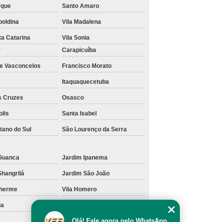
rque
Santo Amaro
poldina
Vila Madalena
ta Catarina
Vila Sonia
r
Carapicuíba
de Vasconcelos
Francisco Morato
Itaquaquecetuba
s Cruzes
Osasco
olis
Santa Isabel
tano do Sul
São Lourenço da Serra
Guanca
Jardim Ipanema
Shangrilá
Jardim São João
lherme
Vila Homero
ia
Vila Pereira Barreto
Olá! Fale agora pelo WhatsApp