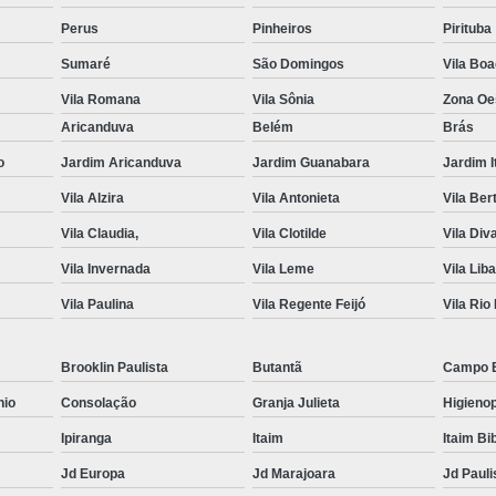
Perus
Pinheiros
Pirituba
Sumaré
São Domingos
Vila Bo
Vila Romana
Vila Sônia
Zona Oe
Aricanduva
Belém
Brás
o
Jardim Aricanduva
Jardim Guanabara
Jardim I
Vila Alzira
Vila Antonieta
Vila Ber
Vila Claudia,
Vila Clotilde
Vila Div
Vila Invernada
Vila Leme
Vila Lib
Vila Paulina
Vila Regente Feijó
Vila Rio
Brooklin Paulista
Butantã
Campo 
nio
Consolação
Granja Julieta
Higienop
Ipiranga
Itaim
Itaim Bi
Jd Europa
Jd Marajoara
Jd Pauli