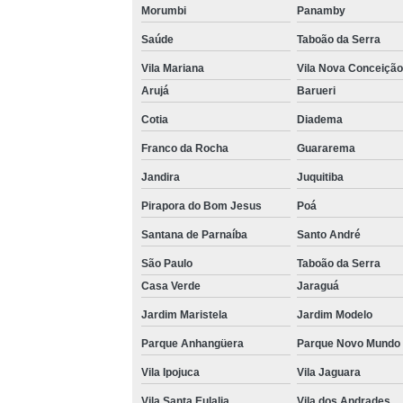
Morumbi
Panamby
Saúde
Taboão da Serra
Vila Mariana
Vila Nova Conceição
Arujá
Barueri
Cotia
Diadema
Franco da Rocha
Guararema
Jandira
Juquitiba
Pirapora do Bom Jesus
Poá
Santana de Parnaíba
Santo André
São Paulo
Taboão da Serra
Casa Verde
Jaraguá
Jardim Maristela
Jardim Modelo
Parque Anhangüera
Parque Novo Mundo
Vila Ipojuca
Vila Jaguara
Vila Santa Eulalia
Vila dos Andrades