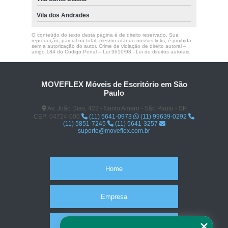
Vila dos Andrades
O conteúdo do texto desta página é de direito reservado. Sua
reprodução, parcial ou total, mesmo citando nossos links, é proibida
sem a autorização do autor. Crime de violação de direito autoral –
artigo 184 do Código Penal –
Lei 9610/98 - Lei de direitos autorais
.
MOVEFLEX Móveis de Escritório em São
Paulo
Av. João Dias, 422 - Santo Amaro - São Paulo - SP
CEP: 04724-000
(11) 5641-0973
(11) 99639-0292
(11) 5851-7245
(11) 5641-3257
suporte@moveflex.com.br
Home
Empresa
Missão