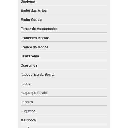
Diadema
Embu das Artes
Embu-Guaçu
Ferraz de Vasconcelos
Francisco Morato
Franco da Rocha
Guararema
Guarulhos
Itapecerica da Serra
Itapevi
Itaquaquecetuba
Jandira
Juquitiba
Mairiporã