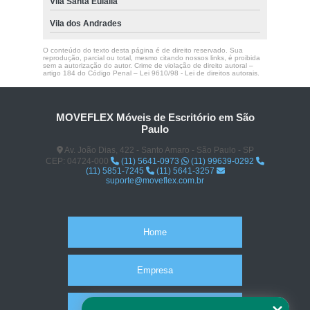
Vila Santa Eulalia
Vila dos Andrades
O conteúdo do texto desta página é de direito reservado. Sua
reprodução, parcial ou total, mesmo citando nossos links, é proibida
sem a autorização do autor. Crime de violação de direito autoral –
artigo 184 do Código Penal –
Lei 9610/98 - Lei de direitos autorais
.
MOVEFLEX Móveis de Escritório em São
Paulo
Av. João Dias, 422 - Santo Amaro - São Paulo - SP
CEP: 04724-000
(11) 5641-0973
(11) 99639-0292
(11) 5851-7245
(11) 5641-3257
suporte@moveflex.com.br
Home
Empresa
Missão