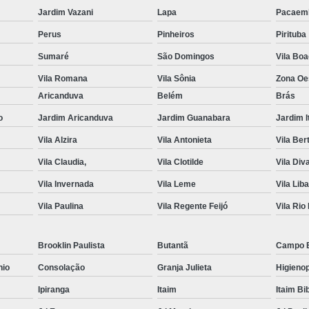
Jardim Vazani
Lapa
Pacaem
Móveis para Escritório na Zona Oeste
Perus
Pinheiros
Pirituba
Móveis para Escritório no Centro de SP
Móvei
Sumaré
São Domingos
Vila Bo
Móvel para Escritórios
Arrumar Móveis de
Vila Romana
Vila Sônia
Zona Oe
Conserto de Moveis de Escritorio
Aricanduva
Belém
Brás
Manutenção Moveis Escritorio
o
Jardim Aricanduva
Jardim Guanabara
Jardim I
Reforma de Moveis de Escritorio
Refo
Vila Alzira
Vila Antonieta
Vila Ber
Reforma de Moveis de Escritorio em SP
R
Vila Claudia,
Vila Clotilde
Vila Div
Reforma de Moveis de Escritorio na Zona Norte
Vila Invernada
Vila Leme
Vila Lib
Vila Paulina
Vila Regente Feijó
Vila Rio
Reforma de Moveis de Escritorio na Zona Sul
Reforma de Moveis de Escritorio S
Brooklin Paulista
Butantã
Campo 
Reformar Moveis de Escritorio
Reparar Móveis
nio
Consolação
Granja Julieta
Higienop
Serviço de Manutenção de Móveis
Se
Ipiranga
Itaim
Itaim Bi
Serviço de Re