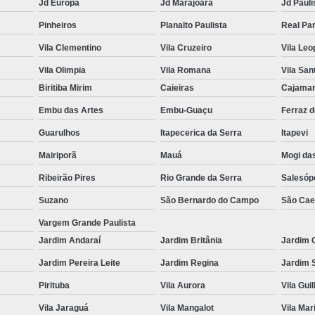
Jd Europa
Jd Marajoara
Jd Pauli
Pinheiros
Planalto Paulista
Real Pa
Vila Clementino
Vila Cruzeiro
Vila Leo
Vila Olimpia
Vila Romana
Vila San
Biritiba Mirim
Caieiras
Cajama
Embu das Artes
Embu-Guaçu
Ferraz 
Guarulhos
Itapecerica da Serra
Itapevi
Mairiporã
Mauá
Mogi da
Ribeirão Pires
Rio Grande da Serra
Salesóp
Suzano
São Bernardo do Campo
São Cae
Vargem Grande Paulista
Jardim Andaraí
Jardim Britânia
Jardim 
Jardim Pereira Leite
Jardim Regina
Jardim 
Pirituba
Vila Aurora
Vila Gui
Vila Jaraguá
Vila Mangalot
Vila Mar