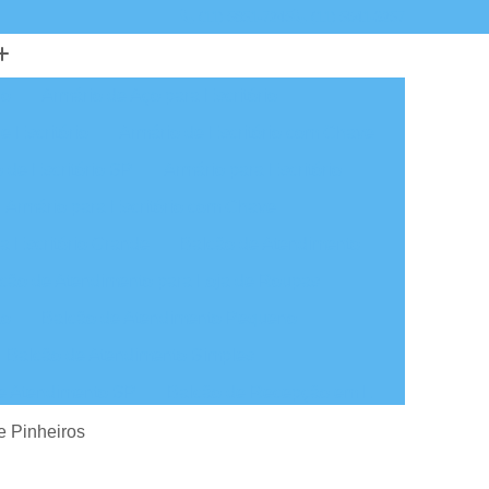
(11) 5851-7245
(11) 5641-3257
io
Armário de Aço para Escritório
e Escritório
Armário de Escritório com Chave
 de Escritório SP
Armário para Escritório
Armário para Escritório com Chave
a Escritório Grande
Balcão de Atendimento
cão de Atendimento para Loja de Roupas
ão
Balcão de Atendimento Pequeno
Balcão de Atendimento Simples
e Atendimento SP
Balcão de Recepção em L
tendimento de Loja
Cadeira de Escritório
de Pinheiros
 em São Paulo
Cadeira Escritório em SP