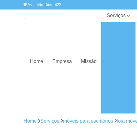
Av. João Dias, 422
Serviços
Armários de
escritório
Balcões de
atendimento
Cadeiras
Home
Empresa
Missão
para
escritórios
Conserto de
cadeiras e
poltronas
Estações de
escritórios
Gaveteiros
Home
Serviços
móveis para escritórios
loja móve
Mesas de
diretoria