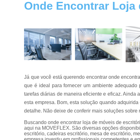
Onde Encontrar Loja d
Mesas de
reuniões
Mesas para
escritórios
Móveis para
escritórios
Reformas
de móveis
de escritório
Já que você está querendo encontrar onde encontrar 
que é ideal para fornecer um ambiente adequado p
tarefas diárias de maneira eficiente e eficaz. Aind
esta empresa. Bom, esta solução quando adquirida
detalhe. Não deixe de conferir mais soluções sobre 
Buscando onde encontrar loja de móveis de escritór
aqui na MOVEFLEX. São diversas opções disponibiliz
escritório, cadeiras escritório, mesa de escritório, m
empresa investiu em profissionais competentes e e