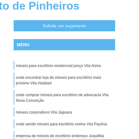
to de Pinheiros
Cadeira Escritório na Zona Leste
Cadeira Escritório na Zona Oeste
tório no Centro de SP
Cadeira para Escritório
Solicite um orçamento
tório em Promoção
Cadeiras de Escritórios
MENU
ritório
Comprar Cadeira de Escritório
 Giratoria
Conserto de Cadeira São Paulo
móveis para escritório residencial preço Vila Alzira
nserto de Cadeiras de Escritório
e Estofados de Cadeiras
onde encontrar loja de móveis para escritório mais
Conserto de Poltrona
próximo Vila Haddad
Manutenção de Cadeiras de Escritorio
onde comprar móveis para escritório de advocacia Vila
 Cadeira Giratoria
Estações para Escritórios
Nova Conceição
o em São Paulo
Estação de Escritório em SP
móveis corporativos Vila Jaguara
Estação de Escritório na Zona Norte
onde vende móveis para escritório online Vila Paulina
Estação de Escritório na Zona Sul
empresa de móveis de escritório endereço Juquitiba