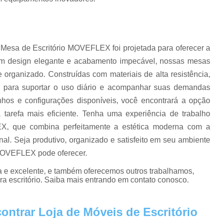
Estação de Escritório no Centro de Sp
Est
Estação de Trabalho Escritório
Estaçã
Estação Trabalho em L
Loja de Estação de
 Mesa de Escritório MOVEFLEX foi projetada para oferecer a
Gaveteiro
Gaveteiro Alto para Escritório
Ga
um design elegante e acabamento impecável, nossas mesas
Gaveteiro de Escritório
Gaveteiro Escritór
 organizado. Construídas com materiais de alta resistência,
Gaveteiro Industrial
Gaveteiro Móvel 
 para suportar o uso diário e acompanhar suas demandas
nhos e configurações disponíveis, você encontrará a opção
Gaveteiro São Paulo
Gaveteiro 
a tarefa mais eficiente. Tenha uma experiência de trabalho
Mesa de Escritorio Diretor
Mesa Diretor
X, que combina perfeitamente a estética moderna com a
Mesa Diretor para Escritório
Mesa do Diret
onal. Seja produtivo, organizado e satisfeito em seu ambiente
Mesa para Escritório Diretor
Mesas 
 MOVEFLEX pode oferecer.
Mesas Diretoria SP
Comprar Mesa 
 e excelente, e também oferecemos outros trabalhamos,
ira escritório. Saiba mais entrando em contato conosco.
Mesa de Reunião
Mesa de Reunião 6 
Mesa de Reunião em SP
Mesa de Reuniã
ntrar Loja de Móveis de Escritório