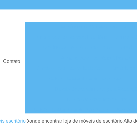
Armário com Gavetas para Escritór
Armário de Arquivo para Escritório
Armário d
Armário de Escritório São Paulo
Armário
Armário para Escritório 2 Portas
Contato
Armário para Escritório de Aço
Armário par
Balcão de Atendimento para Loja
Bal
Balcão de Atendimento para Recepç
Balcão de Atendimento Preto
Balcão de Atendimento São Paulo
Balcão d
Balcão para Atendimento
Balcão para A
is escritório
onde encontrar loja de móveis de escritório Alto 
Cadeira Escritório
Cadeira Escritório