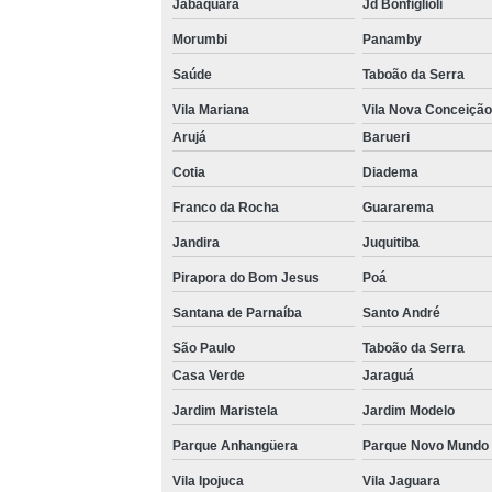
Jabaquara
Jd Bonfiglioli
Morumbi
Panamby
Saúde
Taboão da Serra
Vila Mariana
Vila Nova Conceição
Arujá
Barueri
Cotia
Diadema
Franco da Rocha
Guararema
Jandira
Juquitiba
Pirapora do Bom Jesus
Poá
Santana de Parnaíba
Santo André
São Paulo
Taboão da Serra
Casa Verde
Jaraguá
Jardim Maristela
Jardim Modelo
Parque Anhangüera
Parque Novo Mundo
Vila Ipojuca
Vila Jaguara