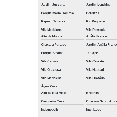
Jardim Jussara
Jardim Londrina
Parque Maria Domitila
Perdizes
Raposo Tavares
Rio Pequeno
Vila Madalena
Vila Pompeia
Alto da Mooca
Anália Franco
Chácara Paraíso
Jardim Anália Franc
Parque Sevilha
Tatuapé
Vila Carrão
Vila Celeste
Vila Graciosa
Vila Haddad
Vila Madalena
Vila Oratório
Água Rasa
Alto da Boa Vista
Brooklin
Cerqueira Cesar
Chácara Santo Antô
Indianopolis
Interlagos