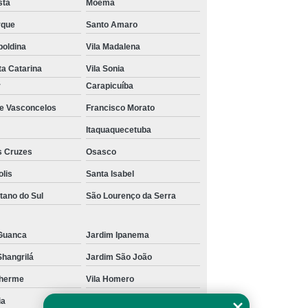
sta
Moema
rque
Santo Amaro
poldina
Vila Madalena
ta Catarina
Vila Sonia
r
Carapicuíba
de Vasconcelos
Francisco Morato
Itaquaquecetuba
s Cruzes
Osasco
olis
Santa Isabel
tano do Sul
São Lourenço da Serra
Guanca
Jardim Ipanema
Shangrilá
Jardim São João
lherme
Vila Homero
ia
Vila Pereira Barreto