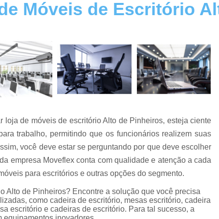
e Móveis de Escritório Al
Cadeira Escritório Giratória
Cadeira Escritório na Zona Norte
Cadeira Escritório na Zona Sul
Cadeira Escri
Cadeiras de Escritório
Cadeiras de Escri
Cadeiras Escritório
Cadeiras para Esc
Conserto de Cadeira
Conserto de Cadeira
Conserto de Cadeira SP
Co
loja de móveis de escritório Alto de Pinheiros, esteja ciente
Conserto de Cadeiras de Madeira
Conserto d
ara trabalho, permitindo que os funcionários realizem suas
Conserto de Poltrona Reclinável
a assim, você deve estar se perguntando por que deve escolher
Reforma de Cadeira de Escritório
Reforma de
 da empresa Moveflex conta com qualidade e atenção a cada
Estação de Escritório
Estação de Escritóri
móveis para escritórios e outras opções do segmento.
Estação de Escritório na Zona Lest
io Alto de Pinheiros? Encontre a solução que você precisa
adas, como cadeira de escritório, mesas escritório, cadeira
Estação de Escritório na Zona Oeste
esa escritório e cadeiras de escritório. Para tal sucesso, a
m equipamentos inovadores.