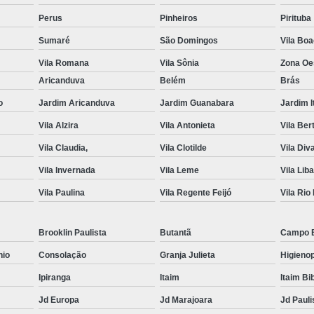
Perus
Pinheiros
Pirituba
Sumaré
São Domingos
Vila Bo
Vila Romana
Vila Sônia
Zona Oe
Aricanduva
Belém
Brás
o
Jardim Aricanduva
Jardim Guanabara
Jardim I
Vila Alzira
Vila Antonieta
Vila Ber
Vila Claudia,
Vila Clotilde
Vila Div
Vila Invernada
Vila Leme
Vila Lib
Vila Paulina
Vila Regente Feijó
Vila Rio
Brooklin Paulista
Butantã
Campo 
nio
Consolação
Granja Julieta
Higienop
Ipiranga
Itaim
Itaim Bi
Jd Europa
Jd Marajoara
Jd Pauli