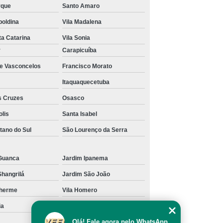
rque
Santo Amaro
poldina
Vila Madalena
ta Catarina
Vila Sonia
r
Carapicuíba
de Vasconcelos
Francisco Morato
Itaquaquecetuba
s Cruzes
Osasco
olis
Santa Isabel
tano do Sul
São Lourenço da Serra
Guanca
Jardim Ipanema
Shangrilá
Jardim São João
lherme
Vila Homero
ia
Vila Pereira Barreto
Olá! Fale agora pelo WhatsApp