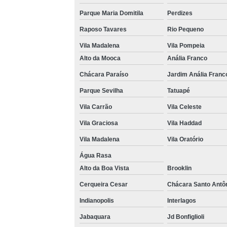
Parque Maria Domitila
Perdizes
Raposo Tavares
Rio Pequeno
Vila Madalena
Vila Pompeia
Alto da Mooca
Anália Franco
Chácara Paraíso
Jardim Anália Franc
Parque Sevilha
Tatuapé
Vila Carrão
Vila Celeste
Vila Graciosa
Vila Haddad
Vila Madalena
Vila Oratório
Água Rasa
Alto da Boa Vista
Brooklin
Cerqueira Cesar
Chácara Santo Antô
Indianopolis
Interlagos
Jabaquara
Jd Bonfiglioli