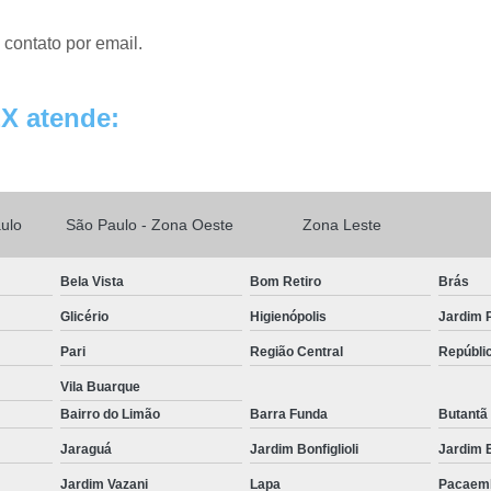
 contato por email.
X atende:
ulo
São Paulo - Zona Oeste
Zona Leste
Bela Vista
Bom Retiro
Brás
Glicério
Higienópolis
Jardim P
Pari
Região Central
Repúbli
Vila Buarque
Bairro do Limão
Barra Funda
Butantã
Jaraguá
Jardim Bonfiglioli
Jardim 
Jardim Vazani
Lapa
Pacaem