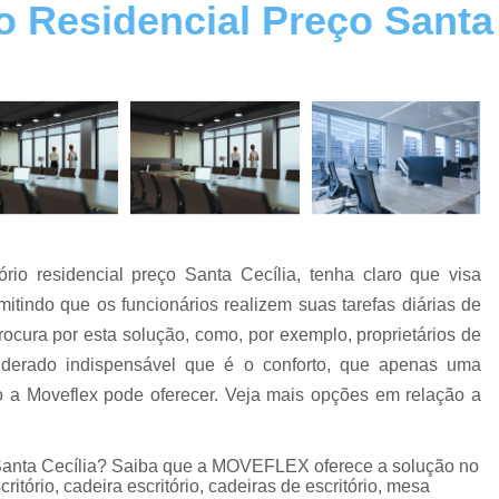
o Residencial Preço Santa 
Cadeira Escritório Giratória
Cadeira Escritório na Zona Norte
Cadeira Escritório na Zona Sul
Cadeira Escri
Cadeiras de Escritório
Cadeiras de Escri
Cadeiras Escritório
Cadeiras para Esc
Conserto de Cadeira
Conserto de Cadeira
Conserto de Cadeira SP
Co
rio residencial preço Santa Cecília, tenha claro que visa
Conserto de Cadeiras de Madeira
Conserto d
itindo que os funcionários realizem suas tarefas diárias de
Conserto de Poltrona Reclinável
procura por esta solução, como, por exemplo, proprietários de
Reforma de Cadeira de Escritório
Reforma de
derado indispensável que é o conforto, que apenas uma
Estação de Escritório
Estação de Escritóri
 a Moveflex pode oferecer. Veja mais opções em relação a
Estação de Escritório na Zona Lest
 Santa Cecília? Saiba que a MOVEFLEX oferece a solução no
Estação de Escritório na Zona Oeste
itório, cadeira escritório, cadeiras de escritório, mesa