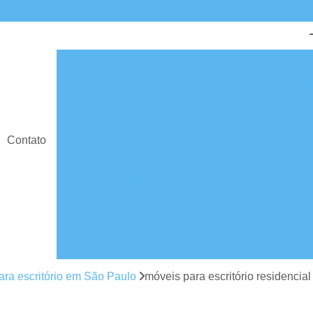
Armário com Gavetas para Escritór
Armário de Arquivo para Escritório
Armário d
Armário de Escritório São Paulo
Armário
Armário para Escritório 2 Portas
Contato
Armário para Escritório de Aço
Armário par
Balcão de Atendimento para Loja
Bal
Balcão de Atendimento para Recepç
Balcão de Atendimento Preto
Balcão de Atendimento São Paulo
Balcão d
Balcão para Atendimento
Balcão para A
ara escritório em São Paulo
móveis para escritório residencial
Cadeira Escritório
Cadeira Escritório