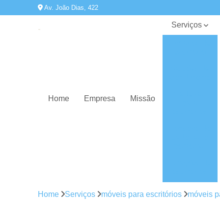
Av. João Dias, 422
Serviços
Armários de
escritório
Balcões de
atendimento
Cadeiras
Home
Empresa
Missão
para
escritórios
Conserto de
cadeiras e
poltronas
Estações de
escritórios
Gaveteiros
Home
Serviços
móveis para escritórios
móveis p
Mesas de
diretoria