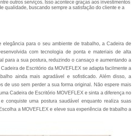
, entre outros serviços. Isso acontece graças aos investimentos
Estação de Escritório no Centro de Sp
Est
de qualidade, buscando sempre a satisfação do cliente e a
Estação de Trabalho Escritório
Estaçã
Estação Trabalho em L
Loja de Estação de
Gaveteiro
Gaveteiro Alto para Escritório
Ga
 elegância para o seu ambiente de trabalho, a Cadeira de
Gaveteiro de Escritório
Gaveteiro Escritór
esenvolvida com tecnologia de ponta e materiais de alta
Gaveteiro Industrial
Gaveteiro Móvel 
eal para a sua postura, reduzindo o cansaço e aumentando a
Gaveteiro São Paulo
Gaveteiro 
a Cadeira de Escritório da MOVEFLEX se adapta facilmente a
Mesa de Escritorio Diretor
Mesa Diretor
balho ainda mais agradável e sofisticado. Além disso, a
os de uso sem perder a sua forma original. Não espere mais
Mesa Diretor para Escritório
Mesa do Diret
em uma Cadeira de Escritório MOVEFLEX e sinta a diferença no
Mesa para Escritório Diretor
Mesas 
e conquiste uma postura saudável enquanto realiza suas
Mesas Diretoria SP
Comprar Mesa 
. Escolha a MOVEFLEX e eleve sua experiência de trabalho a
Mesa de Reunião
Mesa de Reunião 6 
Mesa de Reunião em SP
Mesa de Reuniã