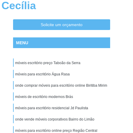
Cecília
Cadeira Escritório na Zona Leste
Cadeira Escritório na Zona Oeste
tório no Centro de SP
Cadeira para Escritório
Solicite um orçamento
tório em Promoção
Cadeiras de Escritórios
MENU
ritório
Comprar Cadeira de Escritório
 Giratoria
Conserto de Cadeira São Paulo
móveis escritório preço Taboão da Serra
nserto de Cadeiras de Escritório
e Estofados de Cadeiras
móveis para escritório Água Rasa
Conserto de Poltrona
Manutenção de Cadeiras de Escritorio
onde comprar móveis para escritório online Biritiba Mirim
 Cadeira Giratoria
Estações para Escritórios
móveis de escritório modernos Brás
o em São Paulo
Estação de Escritório em SP
móveis para escritório residencial Jd Paulista
Estação de Escritório na Zona Norte
onde vende móveis corporativos Bairro do Limão
Estação de Escritório na Zona Sul
móveis para escritório online preço Região Central