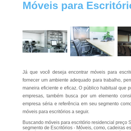
Móveis para Escritóri
Mesas de
reuniões
Mesas para
escritórios
Móveis para
escritórios
Reformas
de móveis
de escritório
Já que você deseja encontrar móveis para escritó
fornecer um ambiente adequado para trabalho, perm
maneira eficiente e eficaz. O público habitual que 
empresas, também busca por um elemento consi
empresa séria e referência em seu segmento como
móveis para escritórios a seguir.
Buscando móveis para escritório residencial preço
segmento de Escritórios - Móveis, como, cadeiras escr