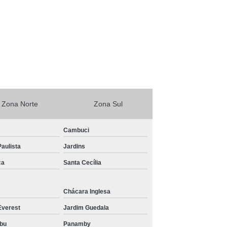
Zona Norte
Zona Sul
Cambuci
aulista
Jardins
ca
Santa Cecília
Chácara Inglesa
Everest
Jardim Guedala
bu
Panamby