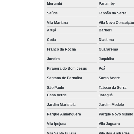
Morumbi
Panamby
Saúde
Taboão da Serra
Vila Mariana
Vila Nova Conceição
Arujá
Barueri
Cotia
Diadema
Franco da Rocha
Guararema
Jandira
Juquitiba
Pirapora do Bom Jesus
Poá
Santana de Parnaíba
Santo André
São Paulo
Taboão da Serra
Casa Verde
Jaraguá
Jardim Maristela
Jardim Modelo
Parque Anhangüera
Parque Novo Mundo
Vila Ipojuca
Vila Jaguara
Vila Santa Eulalia
Vila dos Andrades