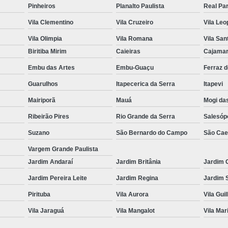
Pinheiros
Planalto Paulista
Real Pa
Vila Clementino
Vila Cruzeiro
Vila Leo
Vila Olimpia
Vila Romana
Vila San
Biritiba Mirim
Caieiras
Cajama
Embu das Artes
Embu-Guaçu
Ferraz 
Guarulhos
Itapecerica da Serra
Itapevi
Mairiporã
Mauá
Mogi da
Ribeirão Pires
Rio Grande da Serra
Salesóp
Suzano
São Bernardo do Campo
São Cae
Vargem Grande Paulista
Jardim Andaraí
Jardim Britânia
Jardim 
Jardim Pereira Leite
Jardim Regina
Jardim 
Pirituba
Vila Aurora
Vila Gui
Vila Jaraguá
Vila Mangalot
Vila Mar