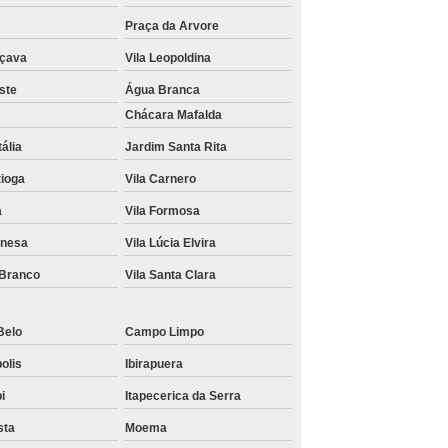
Praça da Arvore
açava
Vila Leopoldina
ste
Água Branca
Chácara Mafalda
tália
Jardim Santa Rita
tioga
Vila Carnero
a
Vila Formosa
anesa
Vila Lúcia Elvira
 Branco
Vila Santa Clara
Belo
Campo Limpo
olis
Ibirapuera
bi
Itapecerica da Serra
sta
Moema