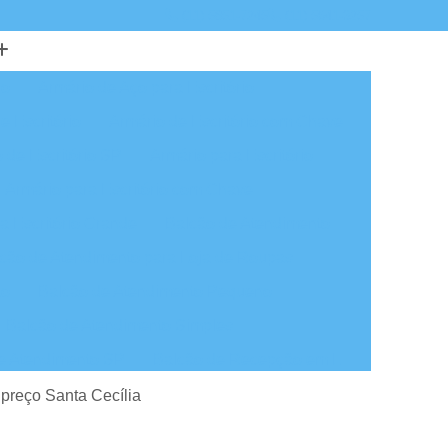
(11) 5851-7245
(11) 5641-3257
io
Armário de Aço para Escritório
e Escritório
Armário de Escritório com Chave
 de Escritório SP
Armário para Escritório
Armário para Escritório com Chave
a Escritório Grande
Balcão de Atendimento
cão de Atendimento para Loja de Roupas
ão
Balcão de Atendimento Pequeno
Balcão de Atendimento Simples
e Atendimento SP
Balcão de Recepção em L
tendimento de Loja
Cadeira de Escritório
 preço Santa Cecília
 em São Paulo
Cadeira Escritório em SP