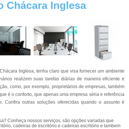
o Chácara Inglesa
Cadeira Escritório Giratória
Cadeira Escritório na Zona Norte
Cadeira Escritório na Zona Sul
Cadeira Escri
Cadeiras de Escritório
Cadeiras de Escri
Cadeiras Escritório
Cadeiras para Esc
Conserto de Cadeira
Conserto de Cadeira
Conserto de Cadeira SP
Co
 Chácara Inglesa, tenha claro que visa fornecer um ambiente
Conserto de Cadeiras de Madeira
Conserto d
ários realizem suas tarefas diárias de maneira eficiente e
Conserto de Poltrona Reclinável
lução, como, por exemplo, proprietários de empresas, também
Reforma de Cadeira de Escritório
Reforma de
ue é o conforto, que apenas uma empresa séria e referência
Estação de Escritório
Estação de Escritóri
 Confira outras soluções oferecidas quando o assunto é
Estação de Escritório na Zona Lest
lesa? Conheça nossos serviços, são opções variadas que
Estação de Escritório na Zona Oeste
tório, cadeiras de escritório e cadeiras escritório e tambem