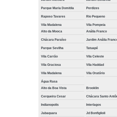
Parque Maria Domitila
Perdizes
Raposo Tavares
Rio Pequeno
Vila Madalena
Vila Pompeia
Alto da Mooca
Anália Franco
Chácara Paraíso
Jardim Anália Franc
Parque Sevilha
Tatuapé
Vila Carrão
Vila Celeste
Vila Graciosa
Vila Haddad
Vila Madalena
Vila Oratório
Água Rasa
Alto da Boa Vista
Brooklin
Cerqueira Cesar
Chácara Santo Antô
Indianopolis
Interlagos
Jabaquara
Jd Bonfiglioli