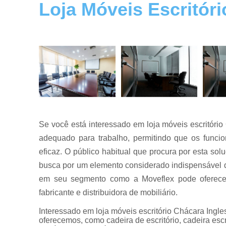
Loja Móveis Escritóri
Mesas de
reuniões
Mesas para
escritórios
Móveis para
escritórios
Reformas
de móveis
de escritório
Se você está interessado em loja móveis escritório
adequado para trabalho, permitindo que os funcion
eficaz. O público habitual que procura por esta so
busca por um elemento considerado indispensável q
em seu segmento como a Moveflex pode oferecer.
fabricante e distribuidora de mobiliário.
Interessado em loja móveis escritório Chácara Ing
oferecemos, como cadeira de escritório, cadeira escri