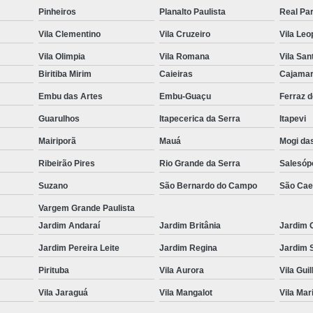
Pinheiros
Planalto Paulista
Real Pa
Vila Clementino
Vila Cruzeiro
Vila Leo
Vila Olimpia
Vila Romana
Vila San
Biritiba Mirim
Caieiras
Cajama
Embu das Artes
Embu-Guaçu
Ferraz 
Guarulhos
Itapecerica da Serra
Itapevi
Mairiporã
Mauá
Mogi da
Ribeirão Pires
Rio Grande da Serra
Salesóp
Suzano
São Bernardo do Campo
São Cae
Vargem Grande Paulista
Jardim Andaraí
Jardim Britânia
Jardim 
Jardim Pereira Leite
Jardim Regina
Jardim 
Pirituba
Vila Aurora
Vila Gui
Vila Jaraguá
Vila Mangalot
Vila Mar