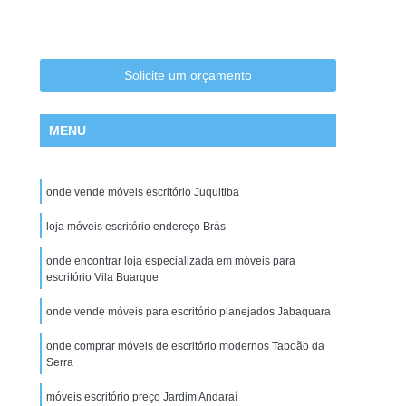
Cadeira Escritório na Zona Leste
Cadeira Escritório na Zona Oeste
tório no Centro de SP
Cadeira para Escritório
Solicite um orçamento
tório em Promoção
Cadeiras de Escritórios
MENU
ritório
Comprar Cadeira de Escritório
 Giratoria
Conserto de Cadeira São Paulo
onde vende móveis escritório Juquitiba
nserto de Cadeiras de Escritório
e Estofados de Cadeiras
loja móveis escritório endereço Brás
Conserto de Poltrona
Manutenção de Cadeiras de Escritorio
onde encontrar loja especializada em móveis para
escritório Vila Buarque
 Cadeira Giratoria
Estações para Escritórios
onde vende móveis para escritório planejados Jabaquara
o em São Paulo
Estação de Escritório em SP
onde comprar móveis de escritório modernos Taboão da
Estação de Escritório na Zona Norte
Serra
Estação de Escritório na Zona Sul
móveis escritório preço Jardim Andaraí