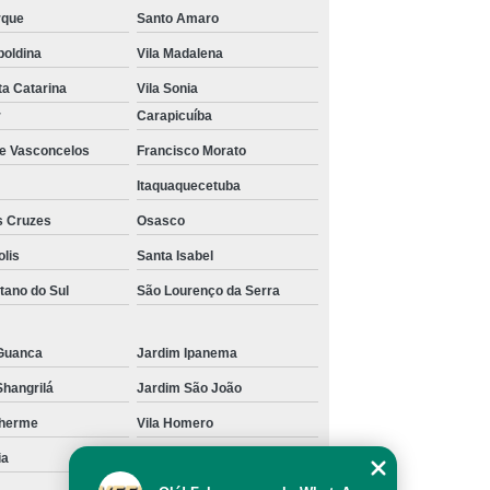
rque
Santo Amaro
poldina
Vila Madalena
ta Catarina
Vila Sonia
r
Carapicuíba
de Vasconcelos
Francisco Morato
Itaquaquecetuba
s Cruzes
Osasco
olis
Santa Isabel
tano do Sul
São Lourenço da Serra
Guanca
Jardim Ipanema
Shangrilá
Jardim São João
lherme
Vila Homero
ia
Vila Pereira Barreto