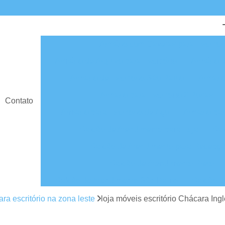
Armário com Gavetas para Escritór
Armário de Arquivo para Escritório
Armário d
Armário de Escritório São Paulo
Armário
Armário para Escritório 2 Portas
Contato
Armário para Escritório de Aço
Armário par
Balcão de Atendimento para Loja
Bal
Balcão de Atendimento para Recepç
Balcão de Atendimento Preto
Balcão de Atendimento São Paulo
Balcão d
Balcão para Atendimento
Balcão para A
ra escritório na zona leste
loja móveis escritório Chácara Ing
Cadeira Escritório
Cadeira Escritório