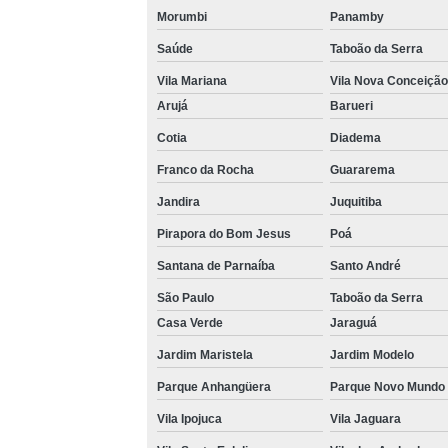
Morumbi
Panamby
Saúde
Taboão da Serra
Vila Mariana
Vila Nova Conceição
Arujá
Barueri
Cotia
Diadema
Franco da Rocha
Guararema
Jandira
Juquitiba
Pirapora do Bom Jesus
Poá
Santana de Parnaíba
Santo André
São Paulo
Taboão da Serra
Casa Verde
Jaraguá
Jardim Maristela
Jardim Modelo
Parque Anhangüera
Parque Novo Mundo
Vila Ipojuca
Vila Jaguara