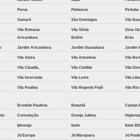
Móveis para Escritório na Zona Oeste
Perus
Pinheiros
Pirituba
Móveis para Escritório no Centro de SP
Móvei
Sumaré
São Domingos
Vila Bo
Vila Romana
Vila Sônia
Zona Oe
Móvel para Escritórios
Arrumar Móveis de
Aricanduva
Belém
Brás
Conserto de Moveis de Escritorio
o
Jardim Aricanduva
Jardim Guanabara
Jardim I
Manutenção Moveis Escritorio
Vila Alzira
Vila Antonieta
Vila Ber
Reforma de Moveis de Escritorio
Refo
Vila Claudia,
Vila Clotilde
Vila Div
Reforma de Moveis de Escritorio em SP
R
Vila Invernada
Vila Leme
Vila Lib
Reforma de Moveis de Escritorio na Zona Norte
Vila Paulina
Vila Regente Feijó
Vila Rio
Reforma de Moveis de Escritorio na Zona Sul
Reforma de Moveis de Escritorio S
Brooklin Paulista
Butantã
Campo 
Reformar Moveis de Escritorio
Reparar Móveis
nio
Consolação
Granja Julieta
Higienop
Ipiranga
Itaim
Itaim Bi
Serviço de Manutenção de Móveis
Se
Jd Europa
Jd Marajoara
Jd Pauli
Serviço de Re