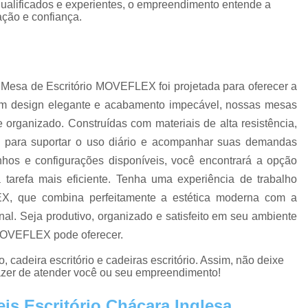
 qualificados e experientes, o empreendimento entende a
Estação de Escritório no Centro de Sp
Est
ação e confiança.
Estação de Trabalho Escritório
Estaçã
Estação Trabalho em L
Loja de Estação de
Gaveteiro
Gaveteiro Alto para Escritório
Ga
 Mesa de Escritório MOVEFLEX foi projetada para oferecer a
Gaveteiro de Escritório
Gaveteiro Escritór
um design elegante e acabamento impecável, nossas mesas
Gaveteiro Industrial
Gaveteiro Móvel 
 organizado. Construídas com materiais de alta resistência,
 para suportar o uso diário e acompanhar suas demandas
Gaveteiro São Paulo
Gaveteiro 
nhos e configurações disponíveis, você encontrará a opção
Mesa de Escritorio Diretor
Mesa Diretor
a tarefa mais eficiente. Tenha uma experiência de trabalho
Mesa Diretor para Escritório
Mesa do Diret
X, que combina perfeitamente a estética moderna com a
Mesa para Escritório Diretor
Mesas 
onal. Seja produtivo, organizado e satisfeito em seu ambiente
 MOVEFLEX pode oferecer.
Mesas Diretoria SP
Comprar Mesa 
cadeira escritório e cadeiras escritório. Assim, não deixe
Mesa de Reunião
Mesa de Reunião 6 
razer de atender você ou seu empreendimento!
Mesa de Reunião em SP
Mesa de Reuniã
is Escritório Chácara Inglesa