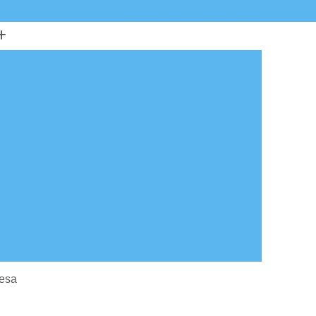
(11) 5851-7245
(11) 5641-3257
io
Armário de Aço para Escritório
e Escritório
Armário de Escritório com Chave
 de Escritório SP
Armário para Escritório
Armário para Escritório com Chave
a Escritório Grande
Balcão de Atendimento
cão de Atendimento para Loja de Roupas
ão
Balcão de Atendimento Pequeno
Balcão de Atendimento Simples
e Atendimento SP
Balcão de Recepção em L
tendimento de Loja
Cadeira de Escritório
lesa
 em São Paulo
Cadeira Escritório em SP