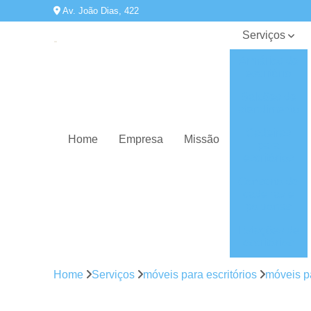
Av. João Dias, 422
Serviços
Armários de
escritório
Balcões de
atendimento
Cadeiras
Home
Empresa
Missão
para
escritórios
Conserto de
cadeiras e
poltronas
Estações de
escritórios
Gaveteiros
Home
Serviços
móveis para escritórios
móveis pa
Mesas de
diretoria