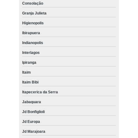
Consolação
Granja Julieta
Higienopolis
Ibirapuera
Indianopolis
Interlagos
Ipiranga
Itaim
Itaim Bibi
Itapecerica da Serra
Jabaquara
Jd Bonfiglioli
Jd Europa
Jd Marajoara