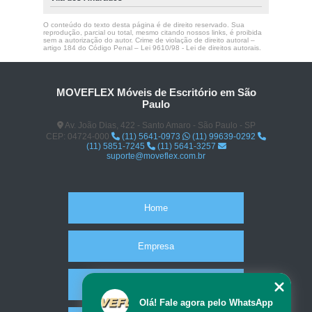
O conteúdo do texto desta página é de direito reservado. Sua
reprodução, parcial ou total, mesmo citando nossos links, é proibida
sem a autorização do autor. Crime de violação de direito autoral –
artigo 184 do Código Penal –
Lei 9610/98 - Lei de direitos autorais
.
MOVEFLEX Móveis de Escritório em São
Paulo
Av. João Dias, 422 - Santo Amaro - São Paulo - SP
CEP: 04724-000
(11) 5641-0973
(11) 99639-0292
(11) 5851-7245
(11) 5641-3257
suporte@moveflex.com.br
Home
Empresa
Missão
Olá! Fale agora pelo WhatsApp