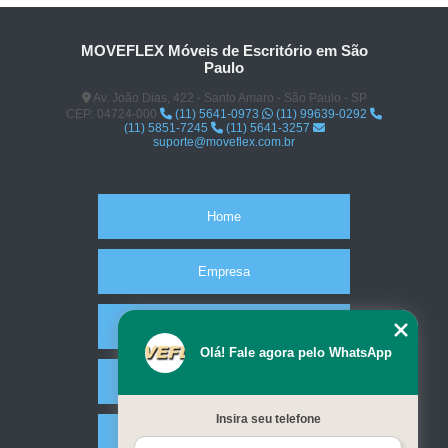
MOVEFLEX Móveis de Escritório em São
Paulo
Av. João Dias, 422 - Santo Amaro - São Paulo - SP
CEP: 04724-000
(11) 5641-0973
(11) 99639-0292
(11) 5851-7245
(11) 5641-3257
suporte@moveflex.com.br
Home
Empresa
Missão
Olá! Fale agora pelo WhatsApp
Serviços
Insira seu telefone
Contato