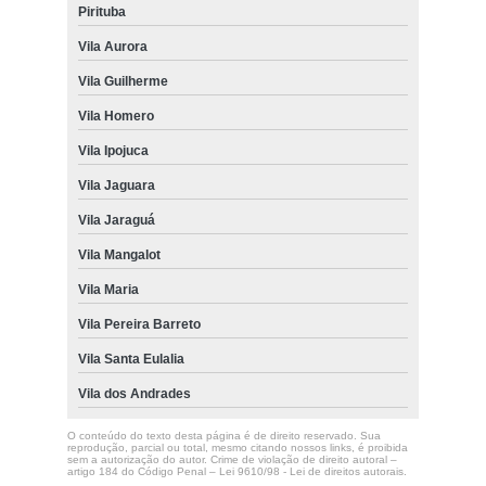
Pirituba
Vila Aurora
Vila Guilherme
Vila Homero
Vila Ipojuca
Vila Jaguara
Vila Jaraguá
Vila Mangalot
Vila Maria
Vila Pereira Barreto
Vila Santa Eulalia
Vila dos Andrades
O conteúdo do texto desta página é de direito reservado. Sua
reprodução, parcial ou total, mesmo citando nossos links, é proibida
sem a autorização do autor. Crime de violação de direito autoral –
artigo 184 do Código Penal –
Lei 9610/98 - Lei de direitos autorais
.