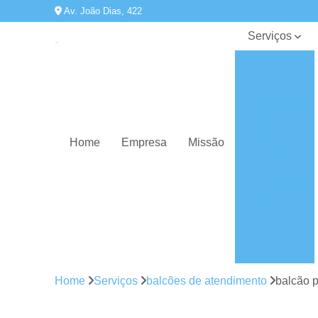
Av. João Dias, 422
Serviços
Armários de
escritório
Balcões de
atendimento
Cadeiras
Home
Empresa
Missão
para
escritórios
Conserto de
cadeiras e
poltronas
Estações de
escritórios
Gaveteiros
Home
Serviços
balcões de atendimento
balcão p
Mesas de
diretoria