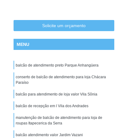
Cadeira Escritório na Zona Leste
Cadeira Escritório na Zona Oeste
tório no Centro de SP
Cadeira para Escritório
Solicite um orçamento
tório em Promoção
Cadeiras de Escritórios
MENU
ritório
Comprar Cadeira de Escritório
 Giratoria
Conserto de Cadeira São Paulo
balcão de atendimento preto Parque Anhangüera
nserto de Cadeiras de Escritório
e Estofados de Cadeiras
conserto de balcão de atendimento para loja Chácara
Conserto de Poltrona
Paraíso
Manutenção de Cadeiras de Escritorio
balcão para atendimento de loja valor Vila Sônia
 Cadeira Giratoria
Estações para Escritórios
balcão de recepção em l Vila dos Andrades
o em São Paulo
Estação de Escritório em SP
manutenção de balcão de atendimento para loja de
Estação de Escritório na Zona Norte
roupas Itapecerica da Serra
Estação de Escritório na Zona Sul
balcão atendimento valor Jardim Vazani