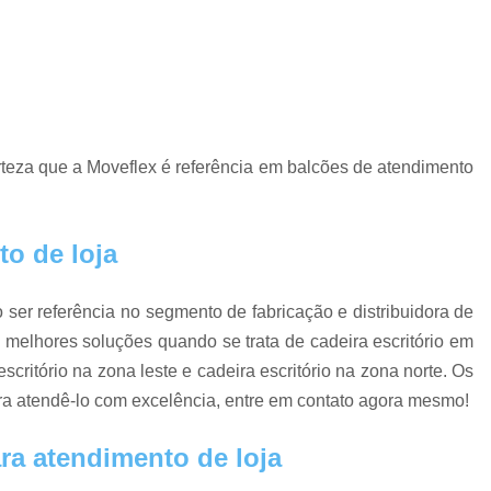
Estação de Escritório no Centro de Sp
Est
Estação de Trabalho Escritório
Estaçã
Estação Trabalho em L
Loja de Estação de
Gaveteiro
Gaveteiro Alto para Escritório
Ga
Gaveteiro de Escritório
Gaveteiro Escritór
rteza que a Moveflex é referência em balcões de atendimento
Gaveteiro Industrial
Gaveteiro Móvel 
Gaveteiro São Paulo
Gaveteiro 
o de loja
Mesa de Escritorio Diretor
Mesa Diretor
Mesa Diretor para Escritório
Mesa do Diret
ser referência no segmento de fabricação e distribuidora de
 melhores soluções quando se trata de cadeira escritório em
Mesa para Escritório Diretor
Mesas 
scritório na zona leste e cadeira escritório na zona norte. Os
Mesas Diretoria SP
Comprar Mesa 
ra atendê-lo com excelência, entre em contato agora mesmo!
Mesa de Reunião
Mesa de Reunião 6 
ra atendimento de loja
Mesa de Reunião em SP
Mesa de Reuniã