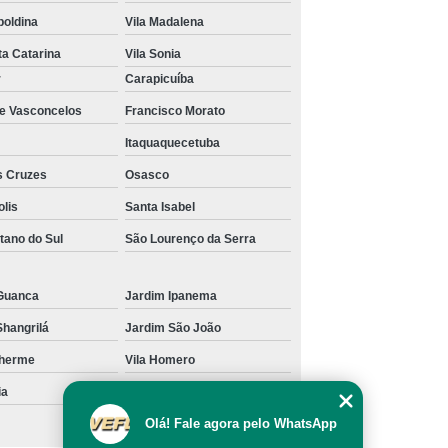
balcão de atendimento preto valor Vila Madalena
poldina
Vila Madalena
manutenção de balcão de atendimento recepção
ta Catarina
Vila Sonia
Consolação
r
Carapicuíba
balcão de atendimento para loja de roupas valor
de Vasconcelos
Francisco Morato
Higienopolis
Itaquaquecetuba
conserto de balcão de recepção em l Jardim Itália
s Cruzes
Osasco
balcão atendimento valor Cambuci
olis
Santa Isabel
balcão atendimento Vila Clotilde
tano do Sul
São Lourenço da Serra
manutenção de balcão para atendimento de loja Ipiranga
Guanca
Jardim Ipanema
manutenção de balcão de atendimento simples Jardim
Shangrilá
Jardim São João
Itália
lherme
Vila Homero
balcão de atendimento simples valor Vila Carnero
ia
Vila Pereira Barreto
manutenção de balcão para atendimento Jardim
Maristela
Olá! Fale agora pelo WhatsApp