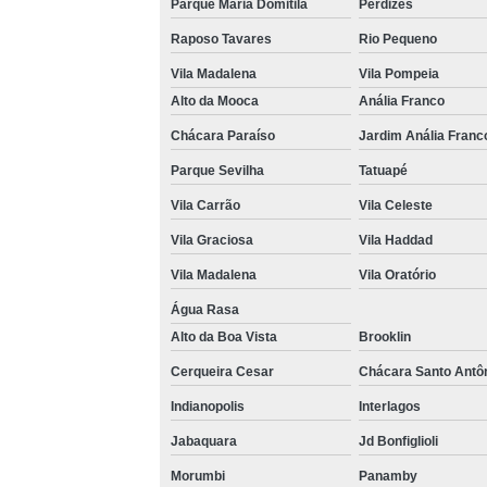
Parque Maria Domitila
Perdizes
Raposo Tavares
Rio Pequeno
Vila Madalena
Vila Pompeia
Alto da Mooca
Anália Franco
Chácara Paraíso
Jardim Anália Franc
Parque Sevilha
Tatuapé
Vila Carrão
Vila Celeste
Vila Graciosa
Vila Haddad
Vila Madalena
Vila Oratório
Água Rasa
Alto da Boa Vista
Brooklin
Cerqueira Cesar
Chácara Santo Antô
Indianopolis
Interlagos
Jabaquara
Jd Bonfiglioli
Morumbi
Panamby