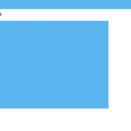
(11) 5851-7245
(11) 5641-3257
io
Armário de Aço para Escritório
e Escritório
Armário de Escritório com Chave
 de Escritório SP
Armário para Escritório
Armário para Escritório com Chave
a Escritório Grande
Balcão de Atendimento
cão de Atendimento para Loja de Roupas
ão
Balcão de Atendimento Pequeno
Balcão de Atendimento Simples
e Atendimento SP
Balcão de Recepção em L
tendimento de Loja
Cadeira de Escritório
 em São Paulo
Cadeira Escritório em SP