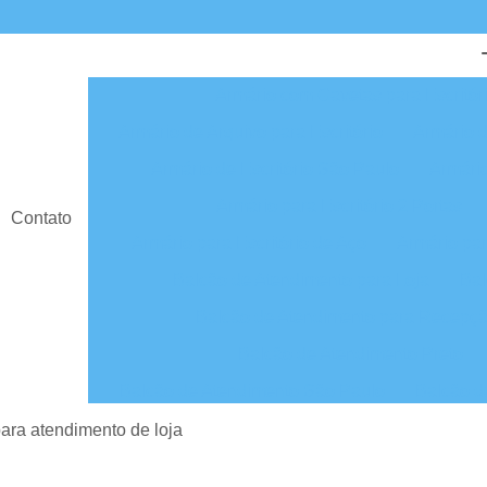
Armário com Gavetas para Escritór
Armário de Arquivo para Escritório
Armário d
Armário de Escritório São Paulo
Armário
Armário para Escritório 2 Portas
Contato
Armário para Escritório de Aço
Armário par
Balcão de Atendimento para Loja
Bal
Balcão de Atendimento para Recepç
Balcão de Atendimento Preto
Balcão de Atendimento São Paulo
Balcão d
Balcão para Atendimento
Balcão para A
ara atendimento de loja
Cadeira Escritório
Cadeira Escritório