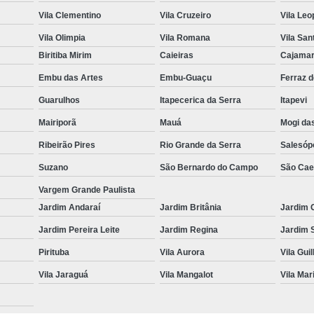
Vila Clementino
Vila Cruzeiro
Vila Leo
Vila Olimpia
Vila Romana
Vila San
Biritiba Mirim
Caieiras
Cajama
Embu das Artes
Embu-Guaçu
Ferraz 
Guarulhos
Itapecerica da Serra
Itapevi
Mairiporã
Mauá
Mogi da
Ribeirão Pires
Rio Grande da Serra
Salesóp
Suzano
São Bernardo do Campo
São Cae
Vargem Grande Paulista
Jardim Andaraí
Jardim Britânia
Jardim 
Jardim Pereira Leite
Jardim Regina
Jardim 
Pirituba
Vila Aurora
Vila Gui
Vila Jaraguá
Vila Mangalot
Vila Mar