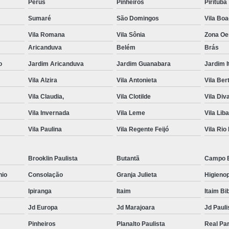
Perus
Pinheiros
Pirituba
Móveis para Escritório na Zona Oeste
Sumaré
São Domingos
Vila Bo
Móveis para Escritório no Centro de SP
Móvei
Vila Romana
Vila Sônia
Zona Oe
Aricanduva
Belém
Brás
Móvel para Escritórios
Arrumar Móveis de
o
Jardim Aricanduva
Jardim Guanabara
Jardim I
Conserto de Moveis de Escritorio
Vila Alzira
Vila Antonieta
Vila Ber
Manutenção Moveis Escritorio
Vila Claudia,
Vila Clotilde
Vila Div
Reforma de Moveis de Escritorio
Refo
Vila Invernada
Vila Leme
Vila Lib
Reforma de Moveis de Escritorio em SP
R
Vila Paulina
Vila Regente Feijó
Vila Rio
Reforma de Moveis de Escritorio na Zona Norte
Reforma de Moveis de Escritorio na Zona Sul
Brooklin Paulista
Butantã
Campo 
Reforma de Moveis de Escritorio S
nio
Consolação
Granja Julieta
Higienop
Reformar Moveis de Escritorio
Reparar Móveis
Ipiranga
Itaim
Itaim Bi
Serviço de Manutenção de Móveis
Se
Jd Europa
Jd Marajoara
Jd Pauli
Serviço de Re
Pinheiros
Planalto Paulista
Real Pa