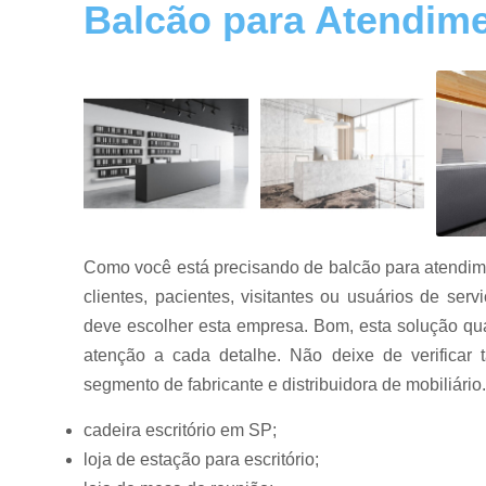
Balcão para Atendime
Mesas de
reuniões
Mesas para
escritórios
Móveis para
escritórios
Reformas
de móveis
de escritório
Como você está precisando de balcão para atendiment
clientes, pacientes, visitantes ou usuários de se
deve escolher esta empresa. Bom, esta solução qu
atenção a cada detalhe. Não deixe de verifica
segmento de fabricante e distribuidora de mobiliário
cadeira escritório em SP;
loja de estação para escritório;