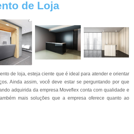
nto de Loja
Cadeira Escritório Giratória
Cadeira Escritório na Zona Norte
Cadeira Escritório na Zona Sul
Cadeira Escri
Cadeiras de Escritório
Cadeiras de Escri
Cadeiras Escritório
Cadeiras para Esc
Conserto de Cadeira
Conserto de Cadeira
Conserto de Cadeira SP
Co
o de loja, esteja ciente que é ideal para atender e orientar
Conserto de Cadeiras de Madeira
Conserto d
rviços. Ainda assim, você deve estar se perguntando por que
Conserto de Poltrona Reclinável
ando adquirida da empresa Moveflex conta com qualidade e
Reforma de Cadeira de Escritório
Reforma de
r também mais soluções que a empresa oferece quanto ao
Estação de Escritório
Estação de Escritóri
.
Estação de Escritório na Zona Lest
Estação de Escritório na Zona Oeste