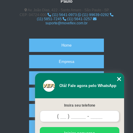
Paulo
Av. João Dias, 422 - Santo Amaro - São Paulo - SP
CEP: 04724-000
(11) 5641-0973
(11) 99639-0292
(11) 5851-7245
(11) 5641-3257
suporte@moveflex.com.br
Home
Empresa
Missão
Olá! Fale agora pelo WhatsApp
Serviços
Insira seu telefone
Contato
Mapa do site