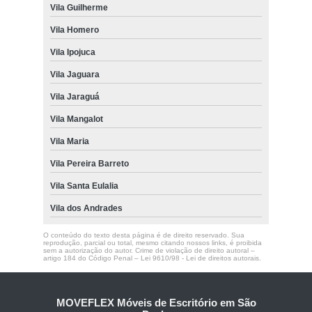
Vila Guilherme
Vila Homero
Vila Ipojuca
Vila Jaguara
Vila Jaraguá
Vila Mangalot
Vila Maria
Vila Pereira Barreto
Vila Santa Eulalia
Vila dos Andrades
O conteúdo do texto desta página é de direito reservado. Sua
reprodução, parcial ou total, mesmo citando nossos links, é proibida
sem a autorização do autor. Crime de violação de direito autoral –
artigo 184 do Código Penal –
Lei 9610/98 - Lei de direitos autorais
.
MOVEFLEX Móveis de Escritório em São