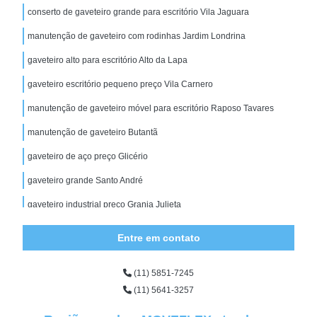
conserto de gaveteiro grande para escritório Vila Jaguara
manutenção de gaveteiro com rodinhas Jardim Londrina
gaveteiro alto para escritório Alto da Lapa
gaveteiro escritório pequeno preço Vila Carnero
manutenção de gaveteiro móvel para escritório Raposo Tavares
manutenção de gaveteiro Butantã
gaveteiro de aço preço Glicério
gaveteiro grande Santo André
gaveteiro industrial preço Granja Julieta
conserto de gaveteiro organizador Centro
Entre em contato
gaveteiro com rodinhas Salesópolis
(11) 5851-7245
conserto de gaveteiro alto para escritório Água Rasa
(11) 5641-3257
gaveteiro industrial Vila Carrão