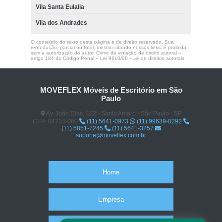
Vila Santa Eulalia
Vila dos Andrades
O conteúdo do texto desta página é de direito reservado. Sua
reprodução, parcial ou total, mesmo citando nossos links, é proibida
sem a autorização do autor. Crime de violação de direito autoral –
artigo 184 do Código Penal –
Lei 9610/98 - Lei de direitos autorais
.
MOVEFLEX Móveis de Escritório em São
Paulo
Av. João Dias, 422 - Santo Amaro - São Paulo - SP
CEP: 04724-000
(11) 5641-0973
(11) 99639-0292
(11) 5851-7245
(11) 5641-3257
suporte@moveflex.com.br
Home
Empresa