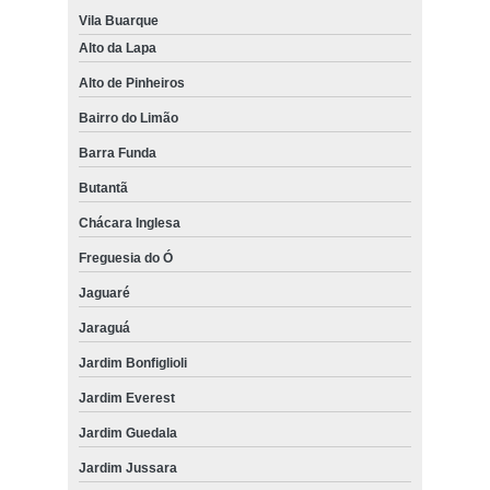
Vila Buarque
onde vende cadeiras de escritório em promoção Carapicuíba
Alto da Lapa
onde vende cadeira de escritório confortável para coluna Água
Alto de Pinheiros
Branca
Bairro do Limão
onde vende cadeira para escritório Jabaquara
Barra Funda
onde comprar cadeiras de escritório em promoção Carapicuíba
Butantã
cadeira de escritório confortável para coluna Vila Lúcia Elvira
Chácara Inglesa
cadeira de escritório confortável para coluna preço Barueri
Freguesia do Ó
onde comprar cadeira de escritório giratória Itapecerica da Serra
Jaguaré
onde vende cadeira para escritório Chácara Inglesa
Jaraguá
onde vende cadeiras escritório Zona Oeste
Jardim Bonfiglioli
onde comprar cadeira escritório Vila Jaraguá
Jardim Everest
onde vende cadeiras para escritório Vila Ipojuca
Jardim Guedala
onde vende cadeira de escritório confortável Centro
Jardim Jussara