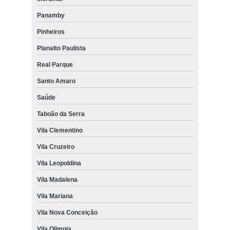
Panamby
cadeiras de escritório preço Vila Clementino
Pinheiros
cadeira de escritório presidente preço Itapecerica da Serra
Planalto Paulista
onde vende cadeira de escritório Vila Maria
Real Parque
onde comprar cadeira escritório giratória Vila Madalena
Santo Amaro
onde comprar cadeiras escritório Vila Guilherme
Saúde
comprar cadeira de escritório Diadema
Taboão da Serra
onde comprar cadeira escritório giratória Belém
Vila Clementino
onde vende cadeira de escritório simples Guararema
Vila Cruzeiro
Vila Leopoldina
Vila Madalena
Vila Mariana
Vila Nova Conceição
Vila Olimpia