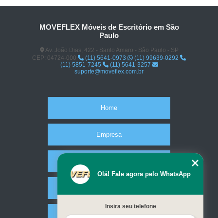
MOVEFLEX Móveis de Escritório em São
Paulo
Av. João Dias, 422 - Santo Amaro - São Paulo - SP
CEP: 04724-000
(11) 5641-0973
(11) 99639-0292
(11) 5851-7245
(11) 5641-3257
suporte@moveflex.com.br
Home
Empresa
Missão
Olá! Fale agora pelo WhatsApp
Serviços
Insira seu telefone
Contato