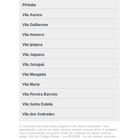
Pirituba
Vila Aurora
Vila Guilherme
Vila Homero
Vila Ipojuca
Vila Jaguara
Vila Jaraguá
Vila Mangalot
Vila Maria
Vila Pereira Barreto
Vila Santa Eulalia
Vila dos Andrades
O conteúdo do texto desta página é de direito reservado. Sua
reprodução, parcial ou total, mesmo citando nossos links, é proibida
sem a autorização do autor. Crime de violação de direito autoral –
artigo 184 do Código Penal –
Lei 9610/98 - Lei de direitos autorais
.