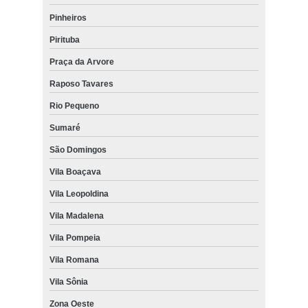
conserto de moveis de escritorios Água Branca
Pinheiros
preço de consertar moveis de escritório Biritiba Mirim
Pirituba
consertar móvel de escritório valor Jardim Aricanduva
Praça da Arvore
reparo de móveis de escritório valor Vila Libanesa
Raposo Tavares
serviço de reforma de móveis de escritório Planalto Paulista
Rio Pequeno
serviço de manutenção de móveis valor Vila Santa Eulalia
Sumaré
serviço de manutenção e reparo de móveis valor Pirapora do Bom
São Domingos
Jesus
Vila Boaçava
valor para manutenção de móveis em escritório Juquitiba
Vila Leopoldina
reparar móvel de escritório valor Água Rasa
Vila Madalena
preço para conserto de moveis de escritorio Parque Maria Domitila
Vila Pompeia
conserto de moveis de escritorio valor Pari
Vila Romana
preço de serviço de manutenção de móveis República
Vila Sônia
valor de serviço de conserto de móveis Perdizes
Zona Oeste