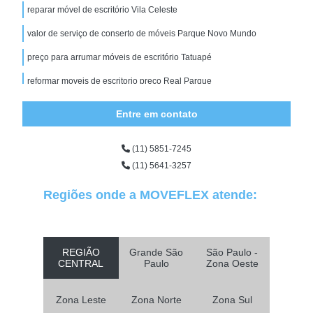
reparar móvel de escritório Vila Celeste
valor de serviço de conserto de móveis Parque Novo Mundo
preço para arrumar móveis de escritório Tatuapé
reformar moveis de escritorio preço Real Parque
manutenção e reparo de móveis Jardim Guedala
Entre em contato
serviço de reparo de móveis Jandira
(11) 5851-7245
preço de reparo de móveis de escritório Vila Mangalot
(11) 5641-3257
valor para manutenção movel de escritório Santana de Parnaíba
Regiões onde a MOVEFLEX atende:
valor para manutenção de móveis para escritório Brooklin Paulista
serviço de manutenção de móveis Vila Celeste
arrumar móveis de escritório Belém
REGIÃO
Grande São
São Paulo -
CENTRAL
Paulo
Zona Oeste
valor de serviço de reforma de móveis de escritório Ferraz de
Vasconcelos
Zona Leste
Zona Norte
Zona Sul
preço para conserto de moveis de escritorio Lapa