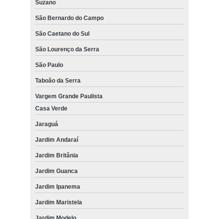
Suzano
valor para manutenção de móveis em escritório Caieiras
São Bernardo do Campo
preço de serviço de manutenção e reparo de móveis Itapevi
São Caetano do Sul
São Lourenço da Serra
São Paulo
Taboão da Serra
Vargem Grande Paulista
Casa Verde
Jaraguá
Jardim Andaraí
Jardim Britânia
Jardim Guanca
Jardim Ipanema
Jardim Maristela
Jardim Modelo