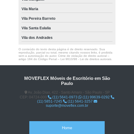
Vila Maria
Vila Pereira Barreto
Vila Santa Eulalia
Vila dos Andrades
O conteúdo do texto desta página é de direito reservado. Sua
reprodução, parcial ou total, mesmo citando nossos links, é proibida
sem a autorização do autor. Crime de violação de direito autoral –
artigo 184 do Código Penal –
Lei 9610/98 - Lei de direitos autorais
.
MOVEFLEX Móveis de Escritório em São
Paulo
Av. João Dias, 422 - Santo Amaro - São Paulo - SP
CEP: 04724-000
(11) 5641-0973
(11) 99639-0292
(11) 5851-7245
(11) 5641-3257
suporte@moveflex.com.br
Home